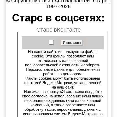
© Copyright магазин Автозапчастей "Старс",
1997-2026
Старс в соцсетях:
Старс вКонтакте
Старс в YouTube
Телеграм-канал
На нашем сайте используются файлы
cookie. Эти файлы позволяют нам
отслеживать данные вашей
Старс на Drom.ru
пользовательской активности и собирать
Персональные Данные для обеспечения
работы по договорам.
Старс в auto.ru
Файлы cookies могут быть использованы
системой Яндекс.Метрики, установленной
Старс в картах Яндекс
на наш сайт.
Нажимая на кнопку «Я согласен» вы даёте
своё согласие на использование нами ваших
Старс в картах 2ГИС
персональных данных (или данных вашей
компании), а также разрешаете нам
Старс на Avito.ru
обработку ваших персональных данных с
использованием систем Яндекс.Метрики на