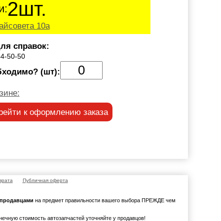
2шт.
и:
айсовета 10а
ля справок:
44-50-50
бходимо? (шт):
зине:
рейти к оформлению заказа
врата
Публичная оферта
с продавцами
на предмет правильности вашего выбора ПРЕЖДЕ чем
онечную стоимость автозапчастей уточняйте у продавцов!