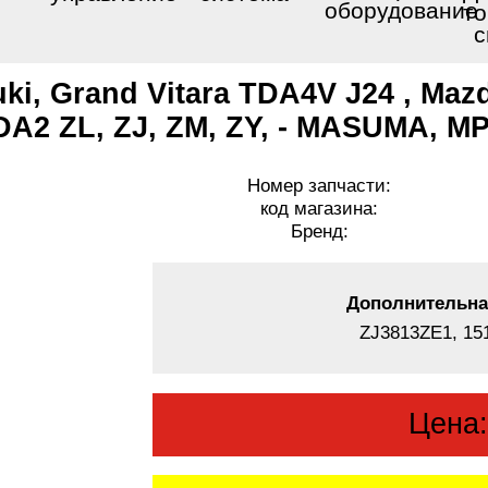
оборудование
то
с
ki, Grand Vitara TDA4V J24 , Ma
A2 ZL, ZJ, ZM, ZY, - MASUMA, M
Номер запчасти:
код магазина:
Бренд:
Дополнительна
ZJ3813ZE1, 15
Цена