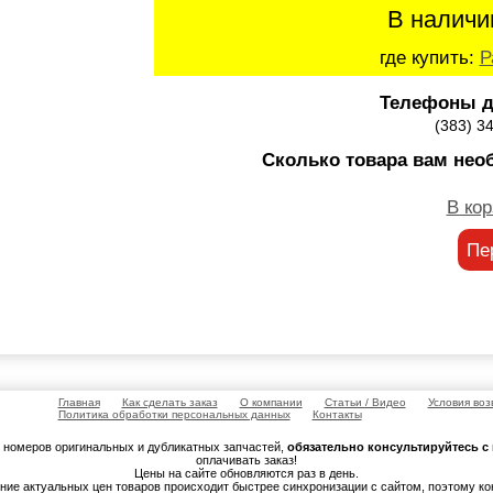
В наличи
где купить:
Р
Телефоны д
(383) 3
Сколько товара вам нео
В кор
Пе
Главная
Как сделать заказ
О компании
Статьи / Видео
Условия воз
Политика обработки персональных данных
Контакты
м номеров оригинальных и дубликатных запчастей,
обязательно консультируйтесь 
оплачивать заказ!
Цены на сайте обновляются раз в день.
ение актуальных цен товаров происходит быстрее синхронизации с сайтом, поэтому к