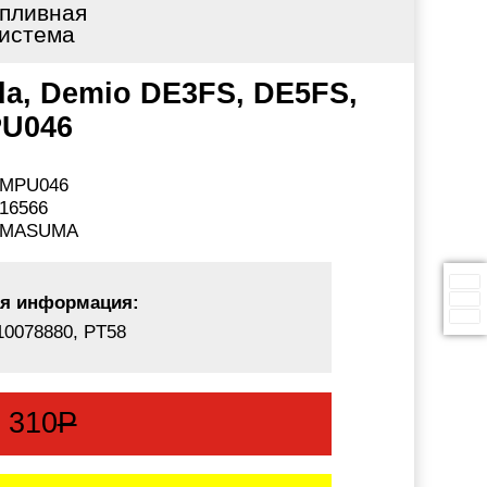
пливная
истема
zda, Demio DE3FS, DE5FS,
PU046
MPU046
16566
MASUMA
я информация:
10078880, PT58
:
310
Р