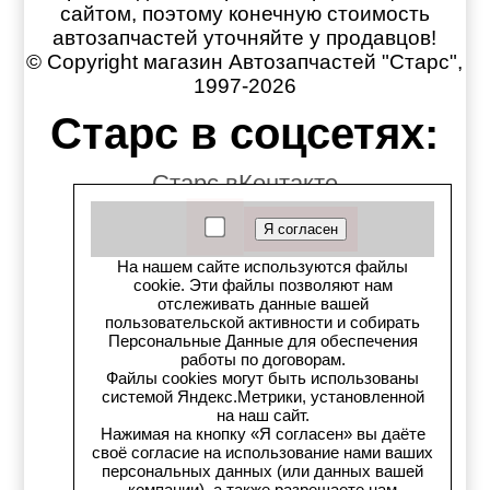
сайтом, поэтому конечную стоимость
автозапчастей уточняйте у продавцов!
© Copyright магазин Автозапчастей "Старс",
1997-2026
Старс в соцсетях:
Старс вКонтакте
Старс в YouTube
На нашем сайте используются файлы
Телеграм-канал
cookie. Эти файлы позволяют нам
отслеживать данные вашей
пользовательской активности и собирать
Старс на Drom.ru
Персональные Данные для обеспечения
работы по договорам.
Старс в auto.ru
Файлы cookies могут быть использованы
системой Яндекс.Метрики, установленной
на наш сайт.
Старс в картах Яндекс
Нажимая на кнопку «Я согласен» вы даёте
своё согласие на использование нами ваших
Старс в картах 2ГИС
персональных данных (или данных вашей
компании), а также разрешаете нам