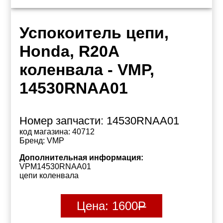
Успокоитель цепи,
Honda, R20A
коленвала - VMP,
14530RNAA01
Номер запчасти:
14530RNAA01
код магазина:
40712
Бренд:
VMP
Дополнительная информация:
VPM14530RNAA01
цепи коленвала
Цена:
1600
Р