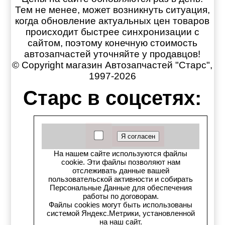
Тем не менее, может возникнуть ситуация,
когда обновление актуальных цен товаров
происходит быстрее синхронизации с
сайтом, поэтому конечную стоимость
автозапчастей уточняйте у продавцов!
© Copyright магазин Автозапчастей "Старс",
1997-2026
Старс в соцсетях:
Старс вКонтакте
Старс в YouTube
На нашем сайте используются файлы
cookie. Эти файлы позволяют нам
Телеграм-канал
отслеживать данные вашей
пользовательской активности и собирать
Старс на Drom.ru
Персональные Данные для обеспечения
работы по договорам.
Файлы cookies могут быть использованы
Старс в auto.ru
системой Яндекс.Метрики, установленной
на наш сайт.