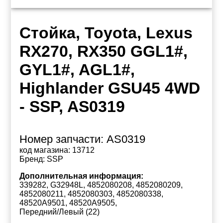
Стойка, Toyota, Lexus
RX270, RX350 GGL1#,
GYL1#, AGL1#,
Highlander GSU45 4WD
- SSP, AS0319
Номер запчасти:
AS0319
код магазина:
13712
Бренд:
SSP
Дополнительная информация:
339282, G32948L, 4852080208, 4852080209,
4852080211, 4852080303, 4852080338,
48520A9501, 48520A9505,
Передний/Левый (22)