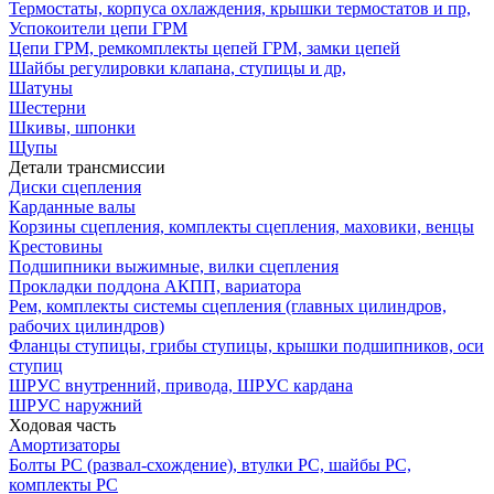
Термостаты, корпуса охлаждения, крышки термостатов и пр,
Успокоители цепи ГРМ
Цепи ГРМ, ремкомплекты цепей ГРМ, замки цепей
Шайбы регулировки клапана, ступицы и др,
Шатуны
Шестерни
Шкивы, шпонки
Щупы
Детали трансмиссии
Диски сцепления
Карданные валы
Корзины сцепления, комплекты сцепления, маховики, венцы
Крестовины
Подшипники выжимные, вилки сцепления
Прокладки поддона АКПП, вариатора
Рем, комплекты системы сцепления (главных цилиндров,
рабочих цилиндров)
Фланцы ступицы, грибы ступицы, крышки подшипников, оси
ступиц
ШРУС внутренний, привода, ШРУС кардана
ШРУС наружний
Ходовая часть
Амортизаторы
Болты РС (развал-схождение), втулки РС, шайбы РС,
комплекты РС