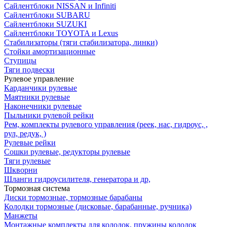
Сайлентблоки NISSAN и Infiniti
Сайлентблоки SUBARU
Сайлентблоки SUZUKI
Сайлентблоки TOYOTA и Lexus
Стабилизаторы (тяги стабилизатора, линки)
Стойки амортизационные
Ступицы
Тяги подвески
Рулевое управление
Карданчики рулевые
Маятники рулевые
Наконечники рулевые
Пыльники рулевой рейки
Рем, комплекты рулевого управления (реек, нас, гидроус, ,
рул, редук, )
Рулевые рейки
Сошки рулевые, редукторы рулевые
Тяги рулевые
Шкворни
Шланги гидроусилителя, генератора и др,
Тормозная система
Диски тормозные, тормозные барабаны
Колодки тормозные (дисковые, барабанные, ручника)
Манжеты
Монтажные комплекты для колодок, пружины колодок