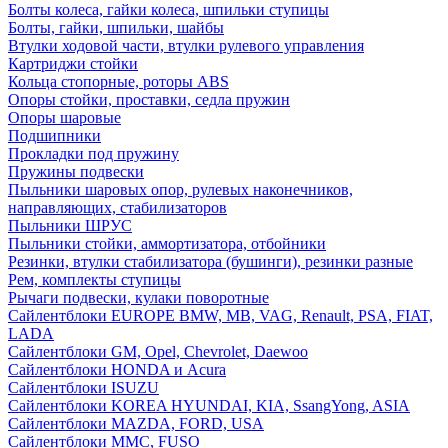
Болты колеса, гайки колеса, шпильки ступицы
Болты, гайки, шпильки, шайбы
Втулки ходовой части, втулки рулевого управления
Картриджи стойки
Кольца стопорные, роторы ABS
Опоры стойки, проставки, седла пружин
Опоры шаровые
Подшипники
Прокладки под пружину
Пружины подвески
Пыльники шаровых опор, рулевых наконечников,
направляющих, стабилизаторов
Пыльники ШРУС
Пыльники стойки, аммортизатора, отбойники
Резинки, втулки стабилизатора (бушинги), резинки разные
Рем, комплекты ступицы
Рычаги подвески, кулаки поворотные
Сайлентблоки EUROPE BMW, MB, VAG, Renault, PSA, FIAT,
LADA
Сайлентблоки GM, Opel, Chevrolet, Daewoo
Сайлентблоки HONDA и Acura
Сайлентблоки ISUZU
Сайлентблоки KOREA HYUNDAI, KIA, SsangYong, ASIA
Сайлентблоки MAZDA, FORD, USA
Сайлентблоки MMC, FUSO