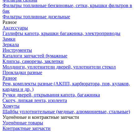
Фильтры топливные бензиновые, сетки, крышки фильтров в
бак
Фильтры топливные дизельные
Разное
Аксесcуары
Газлифты капота, крышки багажника, электроприводы
Замки
Зеркала
Инструменты
Каталоги запчастей бумажные
Клипсы, саморезы, заклепки
Молдинги, уплотнители дверей, уплотнители стекол
Прокладки разные
Разное
Рем, комплекты разные (АКПП, карбюратора, пов, кулаков,
кардана и др, )
Ручки дверей, открывания капота, багажника
Скотч, липкая лента, изолента
Хомуты
Шайбы уплотнительные (медные, алюминиевые, стальные)
Уценённые и контрактные запчасти
Уценённые товары
Контрактные запчасти