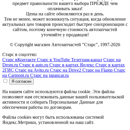
предмет правильности вашего выбора ПРЕЖДЕ чем
оплачивать заказ!
Цены на сайте обновляются раз в день.
Тем не менее, может возникнуть ситуация, когда обновление
актуальных цен товаров происходит быстрее синхронизации с
сайтом, поэтому конечную стоимость автозапчастей
уточняйте у продавцов!
© Copyright магазин Автозапчастей "Старс", 1997-2026
Старс в соцсетях:
Старс вКонтакте
Старс в YouTube
Телеграм-канал
Старс на
Drom.ru
Старс в auto.ru
Старс в картах Яндекс
Старс в картах
2ГИС
Старс на Avito.ru
Старс на Drive2
Старс на Flamp
Старс
на Carmont.ru
Старс на japancar.ru
На нашем сайте используются файлы cookie. Эти файлы
позволяют нам отслеживать данные вашей пользовательской
активности и собирать Персональные Данные для
обеспечения работы по договорам.
Файлы cookies могут быть использованы системой
Яндекс.Метрики, установленной на наш сайт.