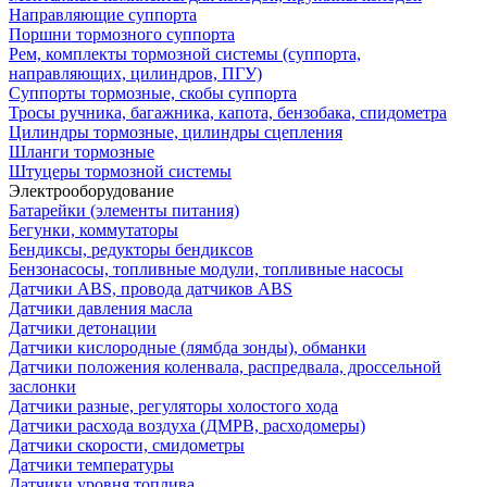
Направляющие суппорта
Поршни тормозного суппорта
Рем, комплекты тормозной системы (суппорта,
направляющих, цилиндров, ПГУ)
Суппорты тормозные, скобы суппорта
Тросы ручника, багажника, капота, бензобака, спидометра
Цилиндры тормозные, цилиндры сцепления
Шланги тормозные
Штуцеры тормозной системы
Электрооборудование
Батарейки (элементы питания)
Бегунки, коммутаторы
Бендиксы, редукторы бендиксов
Бензонасосы, топливные модули, топливные насосы
Датчики ABS, провода датчиков ABS
Датчики давления масла
Датчики детонации
Датчики кислородные (лямбда зонды), обманки
Датчики положения коленвала, распредвала, дроссельной
заслонки
Датчики разные, регуляторы холостого хода
Датчики расхода воздуха (ДМРВ, расходомеры)
Датчики скорости, смидометры
Датчики температуры
Датчики уровня топлива