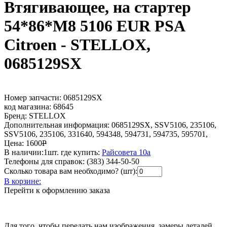
Втягивающее, на стартер
54*86*M8 5106 EUR PSA
Citroen - STELLOX,
0685129SX
Номер запчасти:
0685129SX
код магазина:
68645
Бренд:
STELLOX
Дополнительная информация:
0685129SX, SSV5106, 235106,
SSV5106, 235106, 331640, 594348, 594731, 594735, 595701,
Цена:
1600
Р
В наличии:
1шт.
где купить:
Райсовета 10а
Телефоны для справок:
(383) 344-50-50
Сколько товара вам необходимо? (шт):
В корзине:
Перейти к оформлению заказа
Для того, чтобы передать нам изображения, замеры деталей