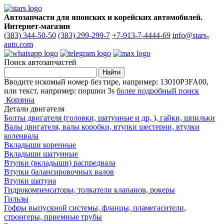
Автозапчасти для японских и корейских автомобилей.
Интернет-магазин
(383) 344-50-50
(383) 299-299-7
+7-913-7-4444-69
info@stars-
auto.com
Поиск автозапчастей
Вводите искомый номер без тире, например: 13010P3FA00,
или текст, например: поршни 3s
более подробный поиск
Корзина
Детали двигателя
Болты двигателя (головки, шатунные и др, ), гайки, шпильки
Валы двигателя, валы коробки, втулки шестерни, втулки
коленвала
Вкладыши коренные
Вкладыши шатунные
Втулки (вкладыши) распредвала
Втулки балансировочных валов
Втулки шатуна
Гидрокомпенсаторы, толкатели клапанов, рокеры
Гильзы
Гофры выпускной системы, фланцы, пламегасители,
стронгеры, приемные трубы