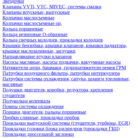
Звездочки
Клапаны VVTi, VTC, MIVEC, системы смазки
Клапаны впускные, выпускные
Колпачки маслосъемные
Колпачки маслосъемные ор,
Кольца поршневые
Кольца резиновые О-образные
Кольца свечных колодцев, прокладки колодцев
Крышки бензобака, крышки клапанов, крышки радиатора,
крышки маслозаливные, заглушки
Направляющие втулки клапанов
Насосы масляные, насосы подкачки, вакуумные насосы
Натяжители цепи, башмаки, гидронатяжители ремня ГРМ
Патрубки воздушного фильтра, патрубки интеркуллера
Патрубки системы охлаждения, сапуна, шланги топливные,
масляные
Подушки двигателя, коробки, редуктора, крепления
глушителя
Полукольца коленвала
Помпы системы охлаждения
Поршни двигателя, пальцы поршневые
Пробки сливные, прокладки пробок
Прокладки выпускной системы (глушителя, турбины, EGR)
Прокладки головки блока цилиндров (прокладки ГБЦ)
Прокладки дроссельной заслонки