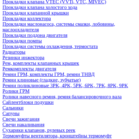
Прокладки клапана VTEC (VVTi, VTC, MIVEC)
Прокладки клапана холостого хода
Прокладки клапанной крышки
Прокладки коллектора
Прокладки маслонасоса, системы смазки, лобовины,
маслоохладителя
Прокладки поддона двигателя
Прокладки помпы
Прокладки системы охлаждения, термостата
Радиаторы
Резинки инжектора
Рем, комплекты клапанных крышек
Ремкомплекты двигателя
Ремни ГРМ, комплекты ГРМ, ремни ТНВД
Ремни клиновые (гладкие, зубчатые)
Ремни поликлиновые 3PK, 4PK, 5PK, 6PK, 7PK, 8PK, 9PK
Ролики ГРМ
Ролики навесного ремня, ремня балансировочного вала
Сайлентблоки подушки
Сальники
Сапуны
Свечи зажигания
Свечи накаливания
Сухарики клапанов, рулевых реек
Термомуфты вентилятора, кронштейны термомуфт