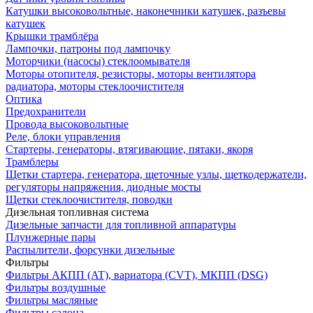
Катушки высоковольтные, наконечники катушек, разъевы
катушек
Крышки трамблёра
Лампочки, патроны под лампочку
Моторчики (насосы) стеклоомывателя
Моторы отопителя, резисторы, моторы вентилятора
радиатора, моторы стеклоочистителя
Оптика
Предохранители
Провода высоковольтные
Реле, блоки управления
Стартеры, генераторы, втягивающие, пятаки, якоря
Трамблеры
Щетки стартера, генератора, щеточные узлы, щеткодержатели,
регуляторы напряжения, диодные мосты
Щетки стеклоочистителя, поводки
Дизельная топливная система
Дизельные запчасти для топливной аппаратуры
Плунжерные пары
Распылители, форсунки дизельные
Фильтры
Фильтры АКПП (AT), вариатора (CVT), МКПП (DSG)
Фильтры воздушные
Фильтры масляные
Фильтры салона