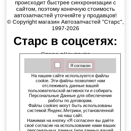
происходит быстрее синхронизации с
сайтом, поэтому конечную стоимость
автозапчастей уточняйте у продавцов!
© Copyright магазин Автозапчастей "Старс",
1997-2026
Старс в соцсетях:
Старс вКонтакте
Старс в YouTube
На нашем сайте используются файлы
Телеграм-канал
cookie. Эти файлы позволяют нам
отслеживать данные вашей
пользовательской активности и собирать
Старс на Drom.ru
Персональные Данные для обеспечения
работы по договорам.
Старс в auto.ru
Файлы cookies могут быть использованы
системой Яндекс.Метрики, установленной
на наш сайт.
Старс в картах Яндекс
Нажимая на кнопку «Я согласен» вы даёте
своё согласие на использование нами ваших
персональных данных (или данных вашей