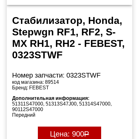
Стабилизатор, Honda,
Stepwgn RF1, RF2, S-
MX RH1, RH2 - FEBEST,
0323STWF
Номер запчасти:
0323STWF
код магазина:
89514
Бренд:
FEBEST
Дополнительная информация:
51311S47000, 51313S47J00, 51314S47000,
90112S47000
Передний
Цена:
900
Р