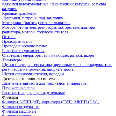
Катушки высоковольтные, наконечники катушек, разъевы
катушек
Крышки трамблёра
Лампочки, патроны под лампочку
Моторчики (насосы) стеклоомывателя
Моторы отопителя, резисторы, моторы вентилятора
радиатора, моторы стеклоочистителя
Оптика
Предохранители
Провода высоковольтные
Реле, блоки управления
Стартеры, генераторы, втягивающие, пятаки, якоря
Трамблеры
Щетки стартера, генератора, щеточные узлы, щеткодержатели,
регуляторы напряжения, диодные мосты
Щетки стеклоочистителя, поводки
Дизельная топливная система
Дизельные запчасти для топливной аппаратуры
Плунжерные пары
Распылители, форсунки дизельные
Фильтры
Фильтры АКПП (AT), вариатора (CVT), МКПП (DSG)
Фильтры воздушные
Фильтры масляные
Фильтры салона