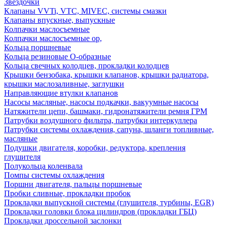
Звездочки
Клапаны VVTi, VTC, MIVEC, системы смазки
Клапаны впускные, выпускные
Колпачки маслосъемные
Колпачки маслосъемные ор,
Кольца поршневые
Кольца резиновые О-образные
Кольца свечных колодцев, прокладки колодцев
Крышки бензобака, крышки клапанов, крышки радиатора,
крышки маслозаливные, заглушки
Направляющие втулки клапанов
Насосы масляные, насосы подкачки, вакуумные насосы
Натяжители цепи, башмаки, гидронатяжители ремня ГРМ
Патрубки воздушного фильтра, патрубки интеркуллера
Патрубки системы охлаждения, сапуна, шланги топливные,
масляные
Подушки двигателя, коробки, редуктора, крепления
глушителя
Полукольца коленвала
Помпы системы охлаждения
Поршни двигателя, пальцы поршневые
Пробки сливные, прокладки пробок
Прокладки выпускной системы (глушителя, турбины, EGR)
Прокладки головки блока цилиндров (прокладки ГБЦ)
Прокладки дроссельной заслонки