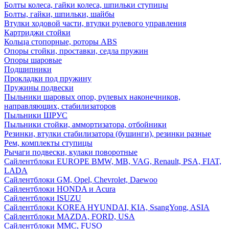
Болты колеса, гайки колеса, шпильки ступицы
Болты, гайки, шпильки, шайбы
Втулки ходовой части, втулки рулевого управления
Картриджи стойки
Кольца стопорные, роторы ABS
Опоры стойки, проставки, седла пружин
Опоры шаровые
Подшипники
Прокладки под пружину
Пружины подвески
Пыльники шаровых опор, рулевых наконечников,
направляющих, стабилизаторов
Пыльники ШРУС
Пыльники стойки, аммортизатора, отбойники
Резинки, втулки стабилизатора (бушинги), резинки разные
Рем, комплекты ступицы
Рычаги подвески, кулаки поворотные
Сайлентблоки EUROPE BMW, MB, VAG, Renault, PSA, FIAT,
LADA
Сайлентблоки GM, Opel, Chevrolet, Daewoo
Сайлентблоки HONDA и Acura
Сайлентблоки ISUZU
Сайлентблоки KOREA HYUNDAI, KIA, SsangYong, ASIA
Сайлентблоки MAZDA, FORD, USA
Сайлентблоки MMC, FUSO