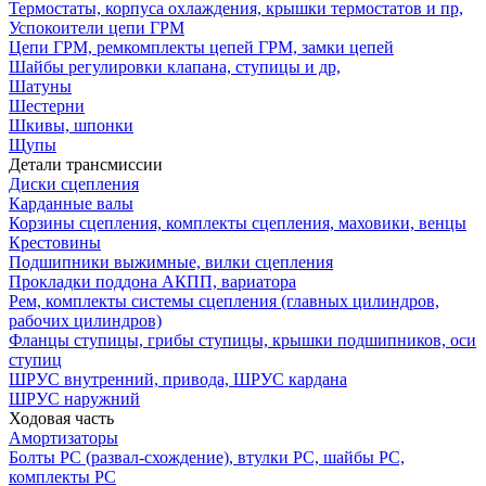
Термостаты, корпуса охлаждения, крышки термостатов и пр,
Успокоители цепи ГРМ
Цепи ГРМ, ремкомплекты цепей ГРМ, замки цепей
Шайбы регулировки клапана, ступицы и др,
Шатуны
Шестерни
Шкивы, шпонки
Щупы
Детали трансмиссии
Диски сцепления
Карданные валы
Корзины сцепления, комплекты сцепления, маховики, венцы
Крестовины
Подшипники выжимные, вилки сцепления
Прокладки поддона АКПП, вариатора
Рем, комплекты системы сцепления (главных цилиндров,
рабочих цилиндров)
Фланцы ступицы, грибы ступицы, крышки подшипников, оси
ступиц
ШРУС внутренний, привода, ШРУС кардана
ШРУС наружний
Ходовая часть
Амортизаторы
Болты РС (развал-схождение), втулки РС, шайбы РС,
комплекты РС