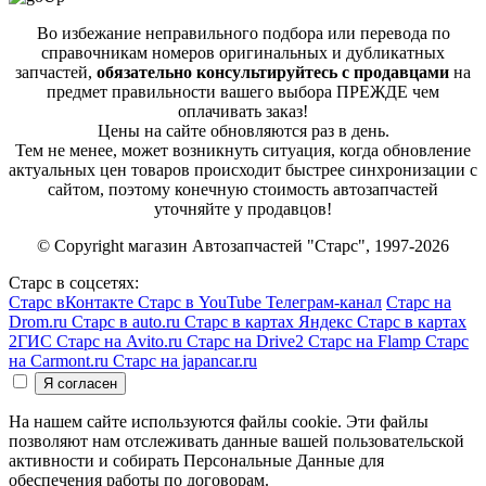
Во избежание неправильного подбора или перевода по
справочникам номеров оригинальных и дубликатных
запчастей,
обязательно консультируйтесь с продавцами
на
предмет правильности вашего выбора ПРЕЖДЕ чем
оплачивать заказ!
Цены на сайте обновляются раз в день.
Тем не менее, может возникнуть ситуация, когда обновление
актуальных цен товаров происходит быстрее синхронизации с
сайтом, поэтому конечную стоимость автозапчастей
уточняйте у продавцов!
© Copyright магазин Автозапчастей "Старс", 1997-2026
Старс в соцсетях:
Старс вКонтакте
Старс в YouTube
Телеграм-канал
Старс на
Drom.ru
Старс в auto.ru
Старс в картах Яндекс
Старс в картах
2ГИС
Старс на Avito.ru
Старс на Drive2
Старс на Flamp
Старс
на Carmont.ru
Старс на japancar.ru
На нашем сайте используются файлы cookie. Эти файлы
позволяют нам отслеживать данные вашей пользовательской
активности и собирать Персональные Данные для
обеспечения работы по договорам.