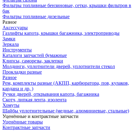
Фильтры топливные бензиновые, сетки, крышки фильтров в
бак
Фильтры топливные дизельные
Разное
Аксесcуары
Газлифты капота, крышки багажника, электроприводы
Замки
Зеркала
Инструменты
Каталоги запчастей бумажные
Клипсы, саморезы, заклепки
Молдинги, уплотнители дверей, уплотнители стекол
Прокладки разные
Разное
Рем, комплекты разные (АКПП, карбюратора, пов, кулаков,
кардана и др, )
Ручки дверей, открывания капота, багажника
Скотч, липкая лента, изолента
Хомуты
Шайбы уплотнительные (медные, алюминиевые, стальные)
Уценённые и контрактные запчасти
Уценённые товары
Контрактные запчасти