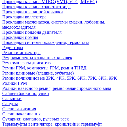
Прокладки клапана VTEC (VVTi, VTC, MIVEC)
Прокладки клапана холостого хода
Прокладки клапанной крышки
Прокладки коллектора
Прокладки маслонасоса, системы смазки, лобовины,
маслоохладителя
Прокладки поддона двигателя
Прокладки помпы
Прокладки системы охлаждения, термостата
Радиаторы
Резинки инжектора
Рем, комплекты клапанных крышек
Ремкомплекты двигателя
Ремни ГРМ, комплекты ГРМ, ремни ТНВД
Ремни клиновые (гладкие, зубчатые)
Ремни поликлиновые 3PK, 4PK, 5PK, 6PK, 7PK, 8PK, 9PK
Ролики ГРМ
Ролики навесного ремня, ремня балансировочного вала
Сайлентблоки подушки
Сальники
Сапуны
Свечи зажигания
Свечи накаливания
Сухарики клапанов, рулевых реек
Термомуфты вентилятора, кронштейны термомуфт