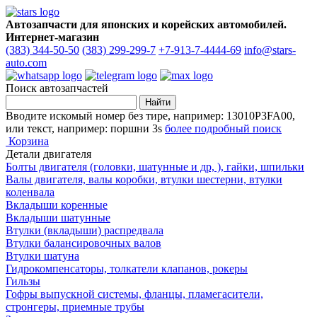
Автозапчасти для японских и корейских автомобилей.
Интернет-магазин
(383) 344-50-50
(383) 299-299-7
+7-913-7-4444-69
info@stars-
auto.com
Поиск автозапчастей
Вводите искомый номер без тире, например: 13010P3FA00,
или текст, например: поршни 3s
более подробный поиск
Корзина
Детали двигателя
Болты двигателя (головки, шатунные и др, ), гайки, шпильки
Валы двигателя, валы коробки, втулки шестерни, втулки
коленвала
Вкладыши коренные
Вкладыши шатунные
Втулки (вкладыши) распредвала
Втулки балансировочных валов
Втулки шатуна
Гидрокомпенсаторы, толкатели клапанов, рокеры
Гильзы
Гофры выпускной системы, фланцы, пламегасители,
стронгеры, приемные трубы