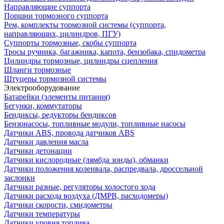
Направляющие суппорта
Поршни тормозного суппорта
Рем, комплекты тормозной системы (суппорта,
направляющих, цилиндров, ПГУ)
Суппорты тормозные, скобы суппорта
Тросы ручника, багажника, капота, бензобака, спидометра
Цилиндры тормозные, цилиндры сцепления
Шланги тормозные
Штуцеры тормозной системы
Электрооборудование
Батарейки (элементы питания)
Бегунки, коммутаторы
Бендиксы, редукторы бендиксов
Бензонасосы, топливные модули, топливные насосы
Датчики ABS, провода датчиков ABS
Датчики давления масла
Датчики детонации
Датчики кислородные (лямбда зонды), обманки
Датчики положения коленвала, распредвала, дроссельной
заслонки
Датчики разные, регуляторы холостого хода
Датчики расхода воздуха (ДМРВ, расходомеры)
Датчики скорости, смидометры
Датчики температуры
Датчики уровня топлива