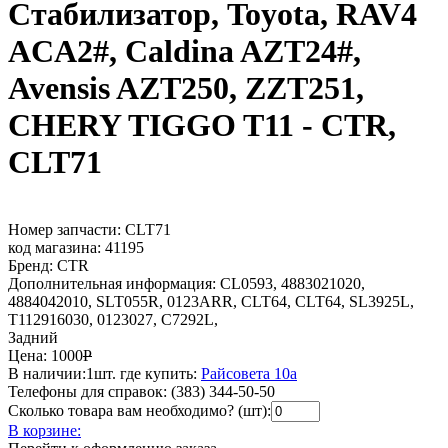
Стабилизатор, Toyota, RAV4
ACA2#, Caldina AZT24#,
Avensis AZT250, ZZT251,
CHERY TIGGO T11 - CTR,
CLT71
Номер запчасти:
CLT71
код магазина:
41195
Бренд:
CTR
Дополнительная информация:
CL0593, 4883021020,
4884042010, SLT055R, 0123ARR, CLT64, CLT64, SL3925L,
T112916030, 0123027, C7292L,
Задний
Цена:
1000
Р
В наличии:
1шт.
где купить:
Райсовета 10а
Телефоны для справок:
(383) 344-50-50
Сколько товара вам необходимо? (шт):
В корзине: