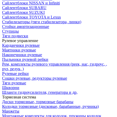
Сайлентблоки NISSAN и Infiniti
Сайлентблоки SUBARU
Сайлентблоки SUZUKI
Сайлентблоки TOYOTA и Lexus
Стабилизаторы (тяги стабилизатора, линки)
Стойки амортизационные
Ступицы
Тяги подвески
Рулевое управление
Карданчики рулевые
Маятники рулевые
Наконечники рулевые
Пыльники рулевой рейки
Рем, комплекты рулевого управления (реек, нас, гидроус, ,
рул, редук, )
Рулевые рейки
Сошки рулевые, редукторы рулевые
Тяги рулевые
Шкворни
Шланги гидроусилителя, генератора и др,
Тормозная система
Диски тормозные, тормозные барабаны
Колодки тормозные (дисковые, барабанные, ручника)
Манжеты
Монтажные комплекты для колодок, пружины колодок